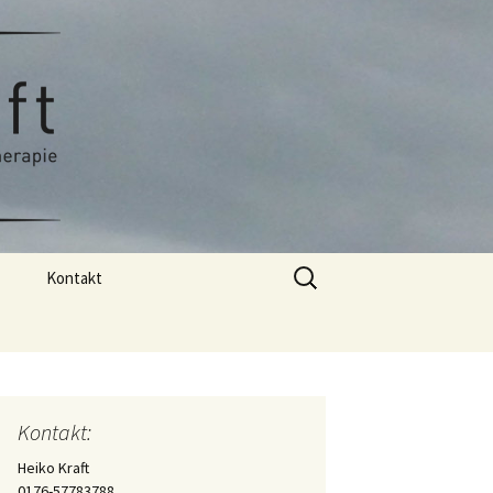
stherapie
Kraft
Suchen
Kontakt
nach:
Praxis
Kontakt:
Heiko Kraft
0176-57783788