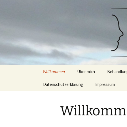
psychologischer psychotherapeu
Zum
Inhalt
springen
Psychothe
Diplom-Ps
Gießen/M
Willkommen
Über mich
Behandlun
Datenschutzerklärung
Impressum
Psychothe
Beratung &
Willkomm