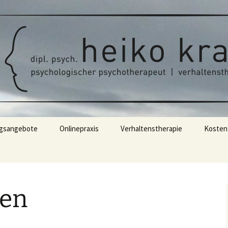
t | verhaltenstherapie
rapie/Verhalten
ychologe Heiko 
arburg
gsangebote
Onlinepraxis
Verhaltenstherapie
Kosten
rapie
Therapieablauf
 Supervision
en