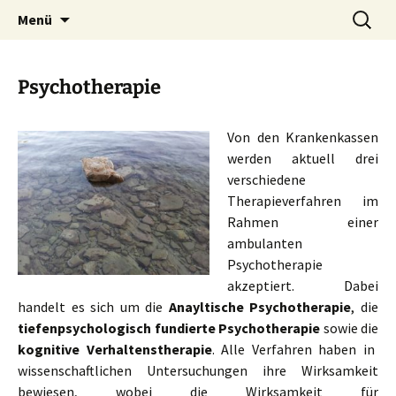
psychologischer psychotherapeut |
Zum
Suchen
Psychotherapie/Verhaltensth
Menü
Inhalt
nach:
verhaltenstherapie
Diplom-Psychologe Heiko Kra
springen
Gießen/Marburg
Psychotherapie
Von den Krankenkassen
werden aktuell drei
verschiedene
Therapieverfahren im
Rahmen einer
ambulanten
Psychotherapie
akzeptiert. Dabei
handelt es sich um die
Anayltische Psychotherapie
, die
tiefenpsychologisch fundierte Psychotherapie
sowie die
kognitive Verhaltenstherapie
. Alle Verfahren haben in
wissenschaftlichen Untersuchungen ihre Wirksamkeit
bewiesen, wobei die Wirksamkeit für