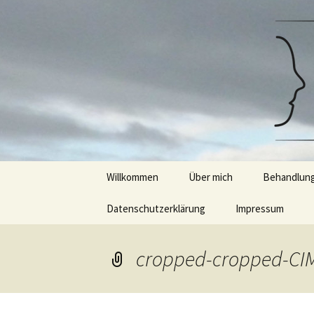
psychologischer psychotherapeu
Zum
Inhalt
springen
Psychothe
Diplom-Ps
Gießen/M
Willkommen
Über mich
Behandlun
Datenschutzerklärung
Impressum
Psychother
Beratung &
cropped-cropped-CI