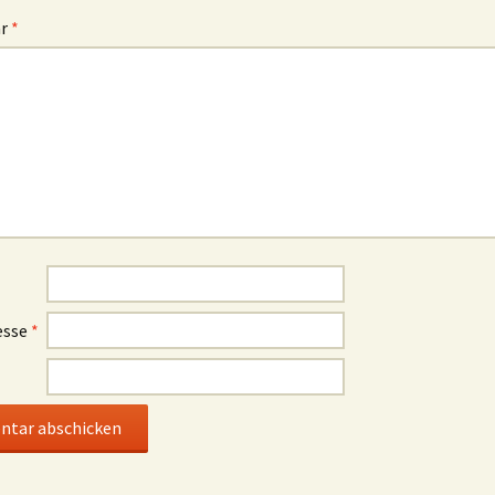
ar
*
esse
*