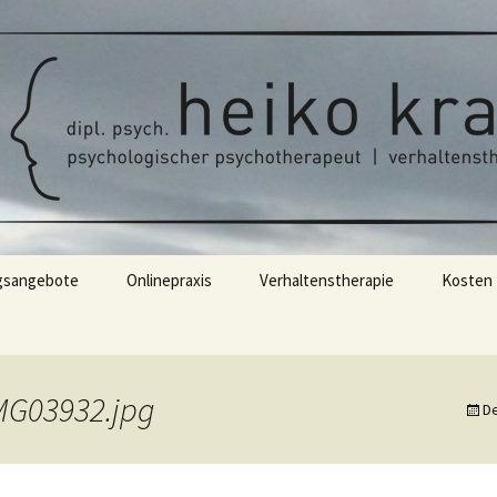
t | verhaltenstherapie
rapie/Verhalten
ychologe Heiko 
arburg
gsangebote
Onlinepraxis
Verhaltenstherapie
Kosten
apie
Therapieablauf
 Supervision
MG03932.jpg
D