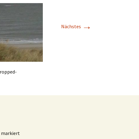
→
Nächstes
cropped-
markiert