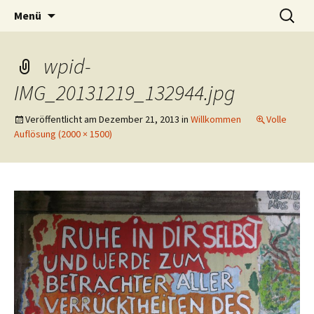
psychologischer psychotherapeut |
Zum
Suchen
Psychotherapie/Verhaltensth
Menü
Inhalt
nach:
verhaltenstherapie
Diplom-Psychologe Heiko Kra
springen
Gießen/Marburg
wpid-
IMG_20131219_132944.jpg
Veröffentlicht am
Dezember 21, 2013
in
Willkommen
Volle
Auflösung (2000 × 1500)