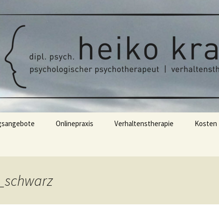
t | verhaltenstherapie
rapie/Verhalten
ychologe Heiko 
arburg
gsangebote
Onlinepraxis
Verhaltenstherapie
Kosten
apie
Therapieablauf
 Supervision
_schwarz