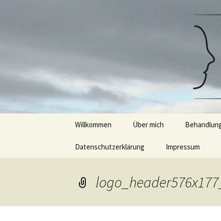
psychologischer psychotherapeu
Zum
Inhalt
springen
Psychothe
Diplom-Ps
Gießen/M
Willkommen
Über mich
Behandlun
Datenschutzerklärung
Impressum
Psychother
Beratung &
logo_header576x177