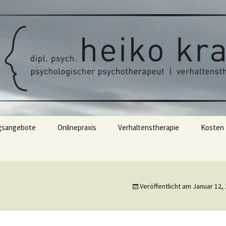
t | verhaltenstherapie
rapie/Verhalten
ychologe Heiko 
arburg
gsangebote
Onlinepraxis
Verhaltenstherapie
Kosten
apie
Therapieablauf
 Supervision
Veröffentlicht am
Januar 12,