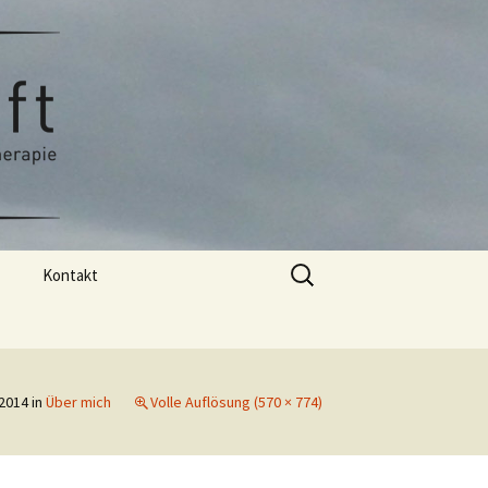
stherapie
Kraft
Suchen
Kontakt
nach:
Praxis
 2014
in
Über mich
Volle Auflösung (570 × 774)