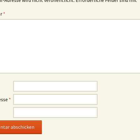
ar
*
esse
*